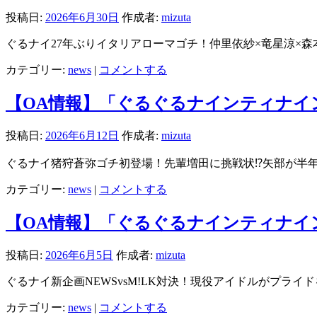
投稿日:
2026年6月30日
作成者:
mizuta
ぐるナイ27年ぶりイタリアローマゴチ！仲里依紗×竜星涼×森
カテゴリー:
news
|
コメントする
【OA情報】「ぐるぐるナインティナイン」6/
投稿日:
2026年6月12日
作成者:
mizuta
ぐるナイ猪狩蒼弥ゴチ初登場！先輩増田に挑戦状⁉矢部が半年
カテゴリー:
news
|
コメントする
【OA情報】「ぐるぐるナインティナイン」6/
投稿日:
2026年6月5日
作成者:
mizuta
ぐるナイ新企画NEWSvsM!LK対決！現役アイドルがプライ
カテゴリー:
news
|
コメントする